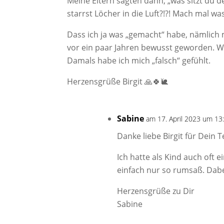
Meine Eltern sagten dann, „was sitzt du
starrst Löcher in die Luft?!?! Mach mal was
Dass ich ja was „gemacht“ habe, nämlich m
vor ein paar Jahren bewusst geworden. Wi
Damals habe ich mich „falsch“ gefühlt.
Herzensgrüße Birgit 🙏🍀🐌
Sabine
am 17. April 2023 um 13
Danke liebe Birgit für Dein T
Ich hatte als Kind auch oft e
einfach nur so rumsaß. Dabe
Herzensgrüße zu Dir
Sabine