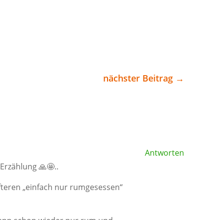
y
nächster Beitrag
→
Antworten
Erzählung 🙏🤩..
öfteren „einfach nur rumgesessen“