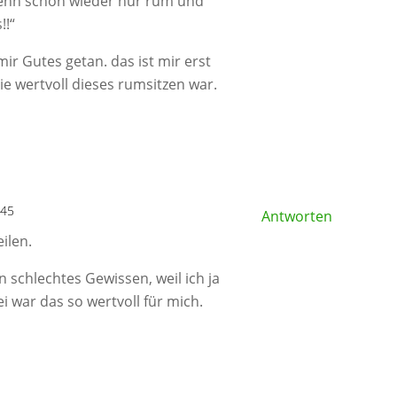
 denn schon wieder nur rum und
!!“
ir Gutes getan. das ist mir erst
e wertvoll dieses rumsitzen war.
:45
Antworten
eilen.
in schlechtes Gewissen, weil ich ja
i war das so wertvoll für mich.